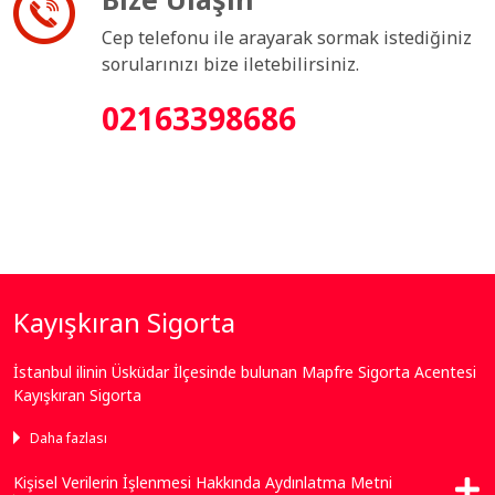
Cep telefonu ile arayarak sormak istediğiniz
sorularınızı bize iletebilirsiniz.
02163398686
Kayışkıran Sigorta
İstanbul ilinin Üsküdar İlçesinde bulunan Mapfre Sigorta Acentesi
Kayışkıran Sigorta
Daha fazlası
Kişisel Verilerin İşlenmesi Hakkında Aydınlatma Metni
Bize Ulaşın