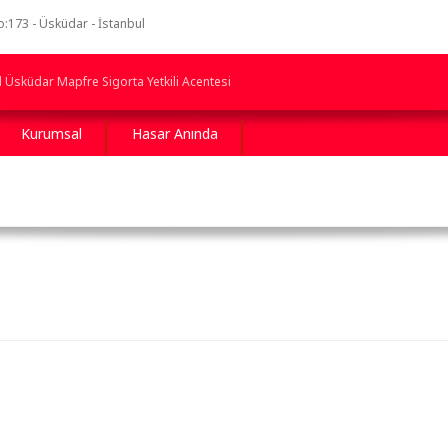
173 - Üsküdar - İstanbul
l Üsküdar Mapfre Sigorta Yetkili Acentesi
Kurumsal
Hasar Anında