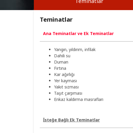
Teminatlar
Teminatlar
Ana Teminatlar ve Ek Teminatlar
Yangın, yıldırım, infilak
Dahili su
Duman
Fırtına
Kar ağırlığı
Yer kayması
Yakıt sızması
Taşıt çarpması
Enkaz kaldırma masrafları
İsteğe Bağlı Ek Teminatlar