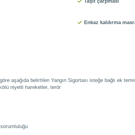
Taşıt çarpması
Enkaz kaldırma masra
re aşağıda belirtilen Yangın Sigortası isteğe bağlı ek teminatl
ötü niyetli hareketler, terör
 sorumluluğu