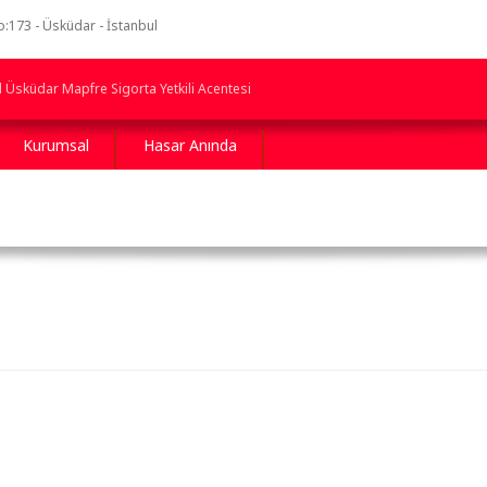
173 - Üsküdar - İstanbul
l Üsküdar Mapfre Sigorta Yetkili Acentesi
Kurumsal
Hasar Anında