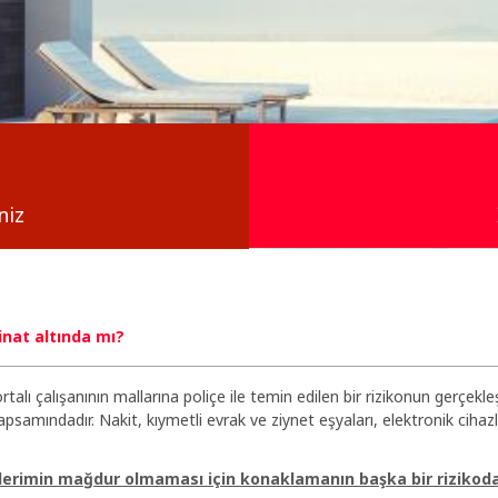
niz
inat altında mı?
ortalı çalışanının mallarına poliçe ile temin edilen bir rizikonun gerçekl
 kapsamındadır. Nakit, kıymetli evrak ve ziynet eşyaları, elektronik ciha
lerimin mağdur olmaması için konaklamanın başka bir rizik