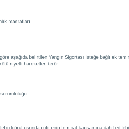
lık masrafları
re aşağıda belirtilen Yangın Sigortası isteğe bağlı ek teminatl
ötü niyetli hareketler, terör
 sorumluluğu
talebi doğrultusunda poliçenin teminat kapsamına dahil edilebi