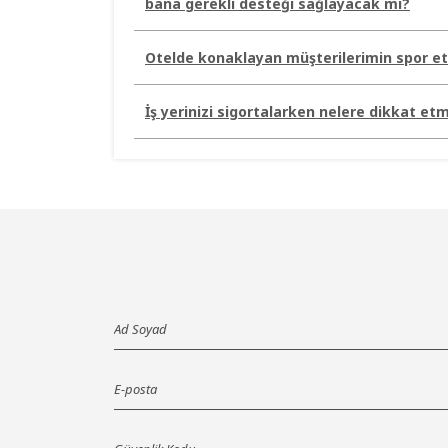
bana gerekli desteği sağlayacak mı?
Otelde konaklayan müşterilerimin spor etk
İş yerinizi sigortalarken nelere dikkat etm