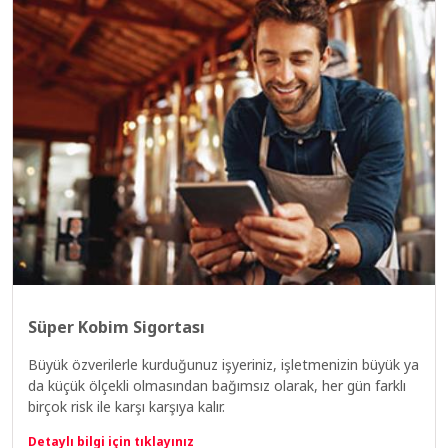
Süper Kobim Sigortası
Büyük özverilerle kurduğunuz işyeriniz, işletmenizin büyük ya
da küçük ölçekli olmasından bağımsız olarak, her gün farklı
birçok risk ile karşı karşıya kalır.
Detaylı bilgi için tıklayınız