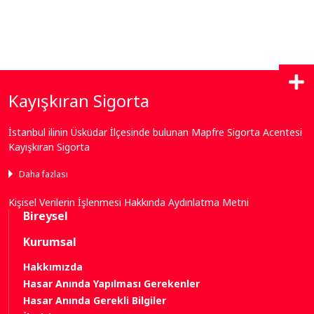
Bize Ulaşın
Kayışkıran Sigorta
Neredeyiz
İstanbul ilinin Üsküdar İlçesinde bulunan Mapfre Sigorta Acentesi
Kayışkıran Sigorta
Bize Yazın
Daha fazlası
Kişisel Verilerin İşlenmesi Hakkında Aydınlatma Metni
Bireysel
Kurumsal
Hakkımızda
Hasar Anında Yapılması Gerekenler
Hasar Anında Gerekli Bilgiler