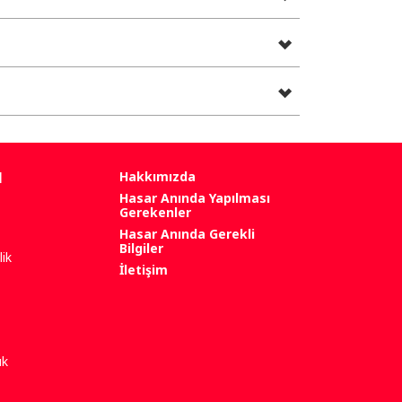
l
Hakkımızda
Hasar Anında Yapılması
Gerekenler
Hasar Anında Gerekli
Bilgiler
ik
İletişim
uk