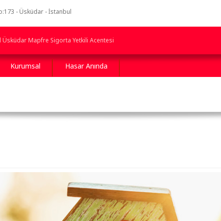
173 - Üsküdar - İstanbul
l Üsküdar Mapfre Sigorta Yetkili Acentesi
Kurumsal
Hasar Anında